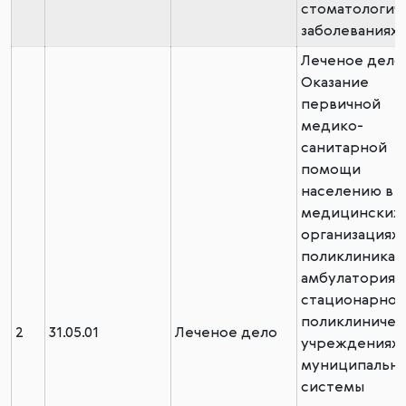
стоматологич
заболеваниях
Леченое дело
Оказание
первичной
медико-
санитарной
помощи
населению в
медицинских
организациях:
поликлиниках,
амбулаториях,
стационарно-
поликлиничес
2
31.05.01
Леченое дело
учреждениях
муниципальн
системы