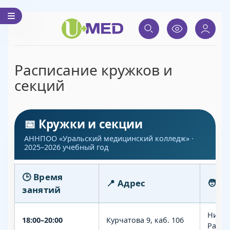
Расписание кружков и
секций
📅 Кружки и секции
АННПОО «Уральский медицинский колледж» ·
2025–2026 учебный год
🕒 Время
📍 Адрес
🧑‍🏫
занятий
Нигма
18:00–20:00
Курчатова 9, каб. 106
Рамил