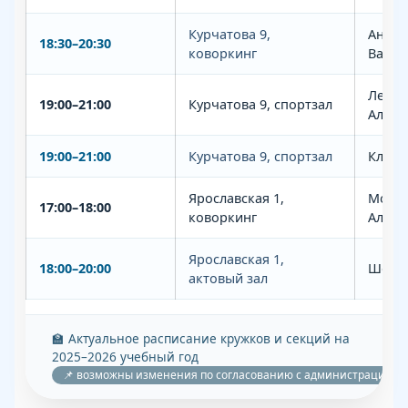
Курчатова 9,
Андрю
18:30–20:30
коворкинг
Вади
Лезин
19:00–21:00
Курчатова 9, спортзал
Алекс
19:00–21:00
Курчатова 9, спортзал
Кладо
Ярославская 1,
Мокин
17:00–18:00
коворкинг
Алекс
Ярославская 1,
18:00–20:00
Шевел
актовый зал
🏫 Актуальное расписание кружков и секций на
2025–2026 учебный год
📌 возможны изменения по согласованию с администрацией